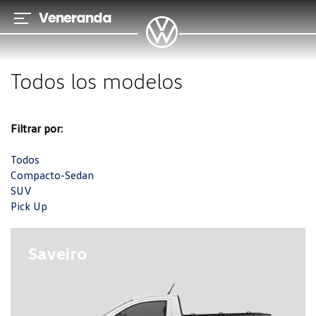
Veneranda
Cerrar
Modelos
Todos los modelos
Autoahorro
Financiación
Filtrar por:
Ofertas
Todos
Ventas
Compacto-Sedan
SUV
Especiales
Pick Up
Postventa
Saveiro
Novedades
Descubrinos