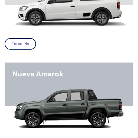
Quienes
Somos
Dónde
Encontrarnos
Contactanos
Conocelo
goTOzero
Nueva Amarok
Veneranda